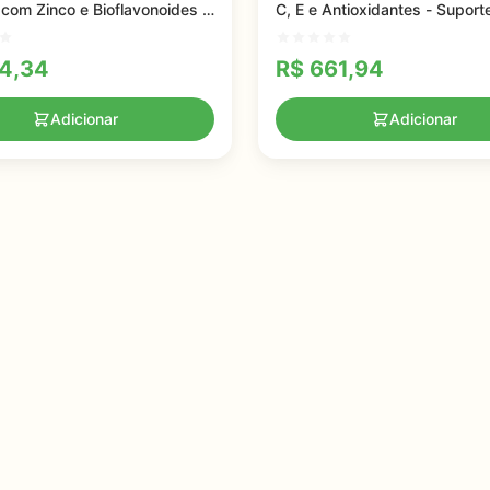
om Zinco e Bioflavonoides -
C, E e Antioxidantes - Suport
Imunológico Potente
Completo para Cabelo, Pele 
4,34
R$
661,94
Adicionar
Adicionar