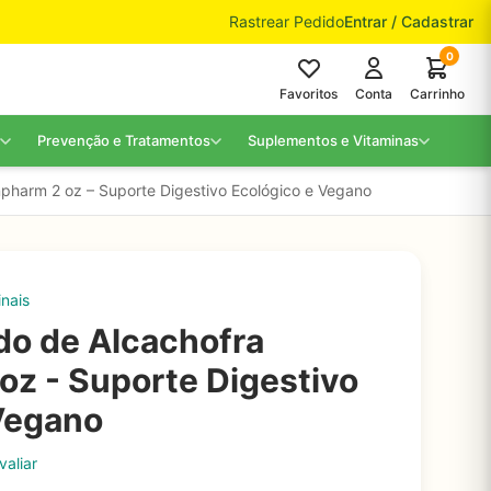
Rastrear Pedido
Entrar / Cadastrar
0
Favoritos
Conta
Carrinho
Prevenção e Tratamentos
Suplementos e Vitaminas
npharm 2 oz – Suporte Digestivo Ecológico e Vegano
nais
ido de Alcachofra
oz - Suporte Digestivo
Vegano
valiar