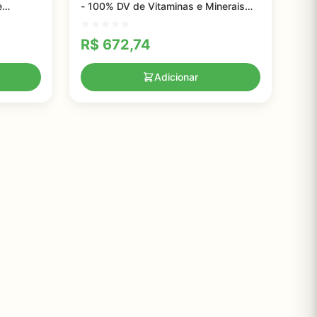
e
- 100% DV de Vitaminas e Minerais
e Unhas
Essenciais para Saúde Completa
R$
672,74
Adicionar