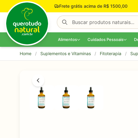
Pular para o conteúdo
Frete grátis acima de R$ 1500,00
Alimentos
Cuidados Pessoais
D
Home
/
Suplementos e Vitaminas
/
Fitoterapia
/
Sup