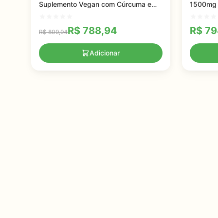
Suplemento Vegan com Cúrcuma e
1500mg c
Pimenta Preta para Melhora da
Suporte 
Absorção
R$
788,94
R$
79
R$
809,94
Adicionar