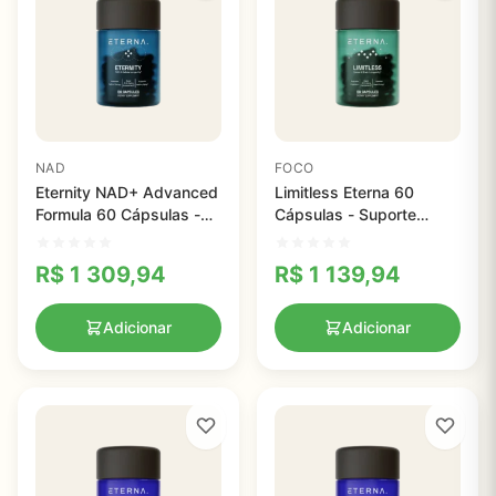
NAD
FOCO
Eternity NAD+ Advanced
Limitless Eterna 60
Formula 60 Cápsulas -
Cápsulas - Suporte
Suporte Eficaz para o
Premium para Memória,
Envelhecimento Saudável
Foco e Saúde Cerebral
R$
1 309,94
R$
1 139,94
e Energia Sustentada
Adicionar
Adicionar