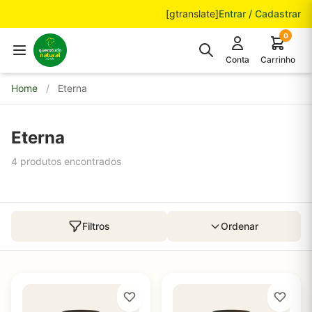
Pular para o conteúdo
[gtranslate]
Entrar / Cadastrar
0
Conta
Carrinho
Home
/
Eterna
Eterna
4 produtos encontrados
Filtros
Ordenar