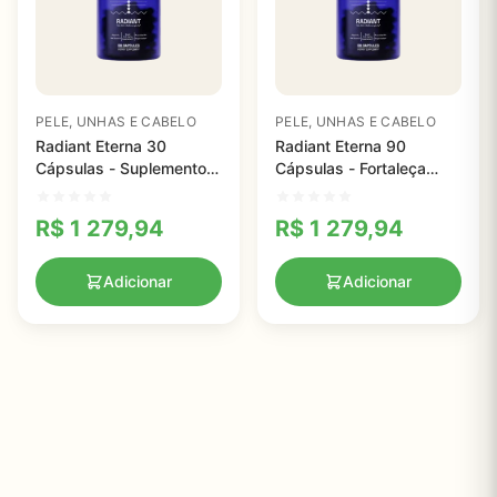
PELE, UNHAS E CABELO
PELE, UNHAS E CABELO
Radiant Eterna 30
Radiant Eterna 90
Cápsulas - Suplemento
Cápsulas - Fortaleça
para Cabelos Mais
Cabelo, Pele e Unhas
Cheios e Espessos
com Nutrientes
R$
1 279,94
R$
1 279,94
Essenciais
Adicionar
Adicionar