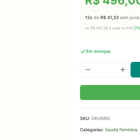
R$
496,0
12x
de
R$
41,33
sem juros
ou
R$
461,28
à vista no PIX
(7%
Em estoque
SKU:
OKUNBG
Categorias:
Saude Feminina
,