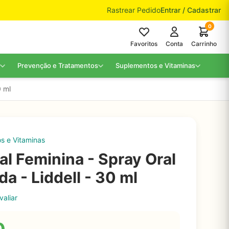
Rastrear Pedido
Entrar / Cadastrar
0
Favoritos
Conta
Carrinho
Prevenção e Tratamentos
Suplementos e Vitaminas
0 ml
s e Vitaminas
al Feminina - Spray Oral
a - Liddell - 30 ml
valiar