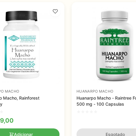
PO MACHO
HUANARPO MACHO
 Macho, Rainforest
Huanarpo Macho - Raintree F
y
500 mg - 100 Capsulas
9,00
Adicionar
Esgotado