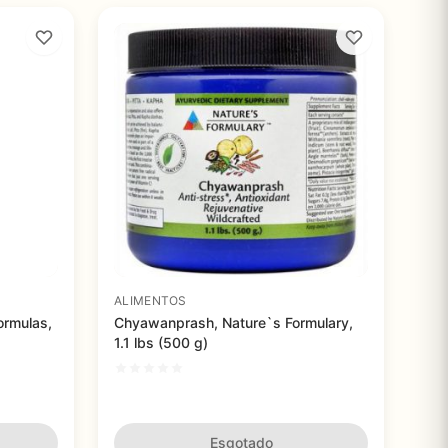
ALIMENTOS
ormulas,
Chyawanprash, Nature`s Formulary,
1.1 lbs (500 g)
Esgotado