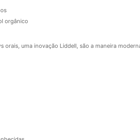
dos
l orgânico
s orais, uma inovação Liddell, são a maneira moder
onhecidas