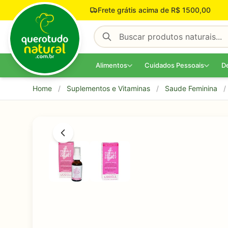
Pular para o conteúdo
Frete grátis acima de R$ 1500,00
Alimentos
Cuidados Pessoais
D
Home
/
Suplementos e Vitaminas
/
Saude Feminina
/