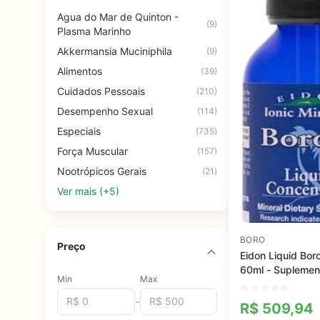
Agua do Mar de Quinton -
(9)
Plasma Marinho
Akkermansia Muciniphila
(9)
Alimentos
(39)
Cuidados Pessoais
(210)
Desempenho Sexual
(114)
Especiais
(735)
Força Muscular
(157)
Nootrópicos Gerais
(21)
Ver mais (+5)
BORO
Preço
Eidon Liquid Bor
60ml - Suplement
Min
Max
para Saúde Cereb
Disponibilidade
-
R$
509,94