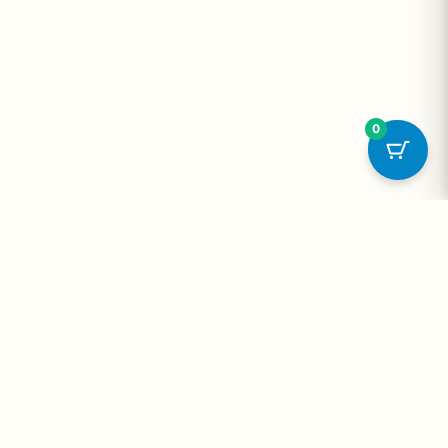
0
onta
Contato