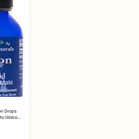
on Drops
o Iônico
ral e Bio