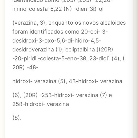
imino-colesta-5,22 (N) -dien-3ß-ol
(verazina, 3), enquanto os novos alcalóides
foram identificados como 20-epi- 3-
desidroxi-3-oxo-5,6-di-hidro-4,5-
desidroverazina (1), ecliptalbina [(20R)
-20-piridil-colesta-5-eno-3ß, 23-diol] (4), (
20R) -4ß-
hidroxi- verazina (5), 4ß-hidroxi- verazina
(6), (20R) -25ß-hidroxi- verazina (7) e
25ß-hidroxi- verazina
(8).