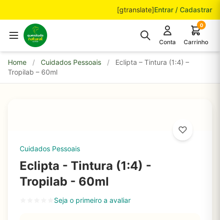
Pular para o conteúdo
[gtranslate]
Entrar / Cadastrar
0
Conta
Carrinho
Home
/
Cuidados Pessoais
/
Eclipta – Tintura (1:4) –
Tropilab – 60ml
Cuidados Pessoais
Eclipta - Tintura (1:4) -
Tropilab - 60ml
Seja o primeiro a avaliar