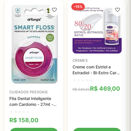
-15%
CREMES
Creme com Estriol e
Estradiol - Bi-Estro Care
Body - Life Flo Health -
114 g
R$
469,00
R$
549,00
CUIDADOS PESSOAIS
Fita Dental Inteligente
com Cardomo - 27mt -
Dr. Tungs
R$
158,00