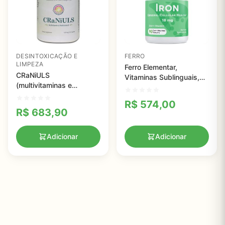
DESINTOXICAÇÃO E
FERRO
LIMPEZA
Ferro Elementar,
CRaNiULS
Vitaminas Sublinguais,
(multivitaminas e
EZ Melts, 18 mg, 90
minerais) 520mg - Dr.
Comprimidos
R$
574,00
Clark - 150 cápsulas
R$
683,90
Adicionar
Adicionar