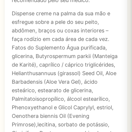
recomendado pelo seu médico.
Dispense creme na palma da sua mão e
esfregue sobre a pele do seu peito,
abdômen, braços ou coxas interiores –
faça rodízio em cada área de cada vez.
Fatos do Suplemento Água purificada,
glicerina, Butyrospermum parkii (Manteiga
de Karité), caprílico / cáprico triglicérides,
Helianthusannuus (girassol) Seed Oil, Aloe
Barbadensis (Aloe Vera Gel), ácido
esteárico, estearato de glicerina,
Palmitatoisopropílico, álcool estearílico,
Phenoxyethanol e Glicol Caprylyl, estriol,
Oenothera biennis Oil (Evening
Primrose),lecitina, sorbato de potássio,