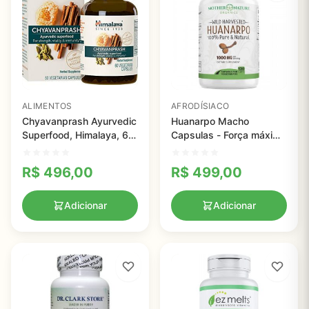
ALIMENTOS
AFRODÍSIACO
Chyavanprash Ayurvedic
Huanarpo Macho
Superfood, Himalaya, 60
Capsulas - Força máxima
Vegetarian Capsules
1.000 mg , 120 capsulas
R$
496,00
R$
499,00
Adicionar
Adicionar