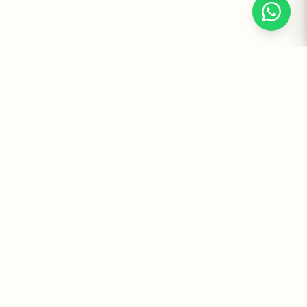
Suplementos Premium Importados — Entrega Segura no Brasil
e no Mundo. Desde 2008 promovendo saúde e bem-estar.
Institucional
Atendimento