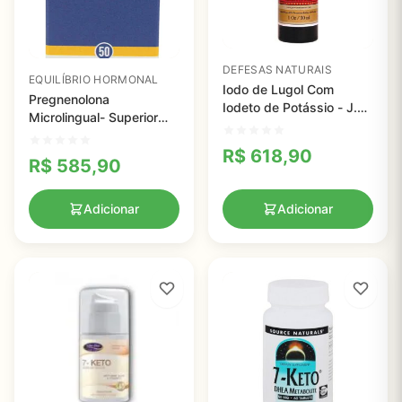
DEFESAS NATURAIS
EQUILÍBRIO HORMONAL
Iodo de Lugol Com
Pregnenolona
Iodeto de Potássio - J.
Microlingual- Superior
Crows - 30 ml
Source, 50mg - 50
R$
618,90
Tabletes
R$
585,90
Adicionar
Adicionar