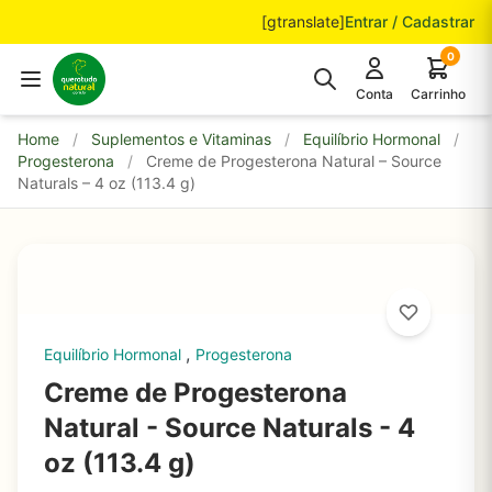
Pular para o conteúdo
[gtranslate]
Entrar / Cadastrar
0
Conta
Carrinho
Home
/
Suplementos e Vitaminas
/
Equilíbrio Hormonal
/
Progesterona
/
Creme de Progesterona Natural – Source
Naturals – 4 oz (113.4 g)
,
Equilíbrio Hormonal
Progesterona
Creme de Progesterona
Natural - Source Naturals - 4
oz (113.4 g)