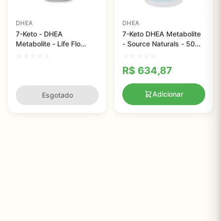
DHEA
DHEA
7-Keto - DHEA
7-Keto DHEA Metabolite
Metabolite - Life Flo
- Source Naturals - 50
Health - 2 oz (57 g)
mg - 60 comprimidos
R$
634,87
Adicionar
Esgotado