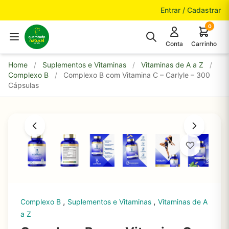
Pular para o conteúdo
Entrar / Cadastrar
0
Conta
Carrinho
Home
/
Suplementos e Vitaminas
/
Vitaminas de A a Z
/
Complexo B
/
Complexo B com Vitamina C – Carlyle – 300
Cápsulas
,
,
Complexo B
Suplementos e Vitaminas
Vitaminas de A
a Z