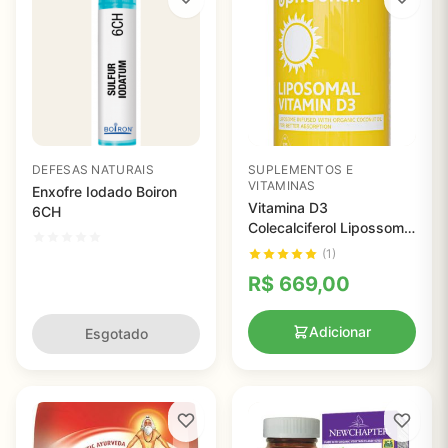
DEFESAS NATURAIS
SUPLEMENTOS E
VITAMINAS
Enxofre Iodado Boiron
Vitamina D3
6CH
Colecalciferol Lipossomal
5000 UI, UpNourish, 365
(1)
Cápsulas
R$
669,00
Adicionar
Esgotado