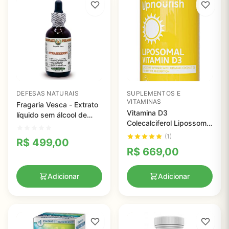
DEFESAS NATURAIS
SUPLEMENTOS E
VITAMINAS
Fragaria Vesca - Extrato
Vitamina D3
líquido sem álcool de
Colecalciferol Lipossomal
morango orgânico,
5000 UI, UpNourish, 365
Hawaii Pharm
(1)
R$
499,00
Cápsulas
R$
669,00
Adicionar
Adicionar