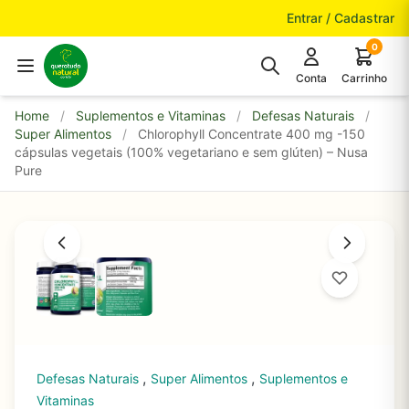
Pular para o conteúdo
Entrar / Cadastrar
0
Conta
Carrinho
Home
/
Suplementos e Vitaminas
/
Defesas Naturais
/
Super Alimentos
/
Chlorophyll Concentrate 400 mg -150
cápsulas vegetais (100% vegetariano e sem glúten) – Nusa
Pure
,
,
Defesas Naturais
Super Alimentos
Suplementos e
Vitaminas