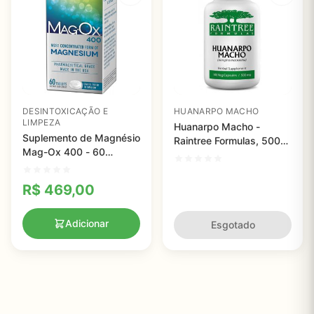
DESINTOXICAÇÃO E
HUANARPO MACHO
LIMPEZA
Huanarpo Macho -
Suplemento de Magnésio
Raintree Formulas, 500
Mag-Ox 400 - 60
mg - 100 Capsulas
comprimidos
R$
469,00
Adicionar
Esgotado