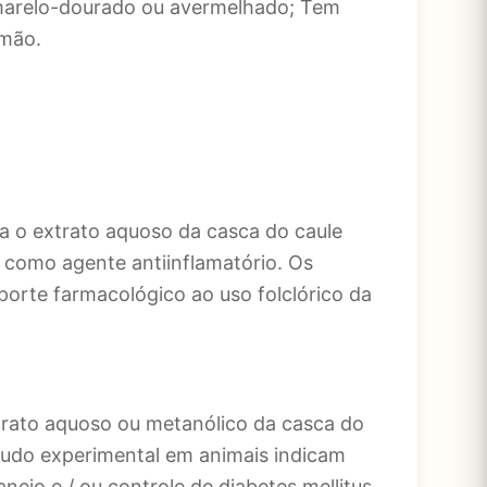
amarelo-dourado ou avermelhado; Tem
 mão.
ra o extrato aquoso da casca do caule
o como agente antiinflamatório. Os
uporte farmacológico ao uso folclórico da
trato aquoso ou metanólico da casca do
studo experimental em animais indicam
anejo e / ou controle de diabetes mellitus