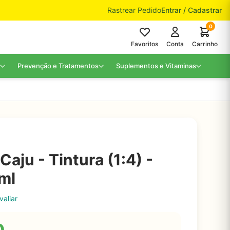
Rastrear Pedido
Entrar / Cadastrar
0
Favoritos
Conta
Carrinho
Prevenção e Tratamentos
Suplementos e Vitaminas
aju - Tintura (1:4) -
0ml
valiar