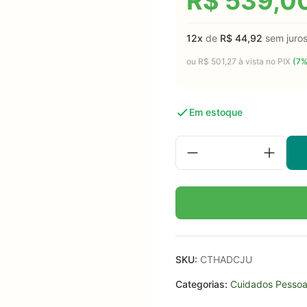
R$
539,0
12x
de
R$
44,92
sem juro
ou
R$
501,27
à vista no PIX
(7%
Em estoque
SKU:
CTHADCJU
Categorias:
Cuidados Pessoa