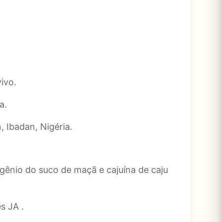
ivo.
a.
 Ibadan, Nigéria.
gênio do suco de maçã e cajuína de caju
s JA .