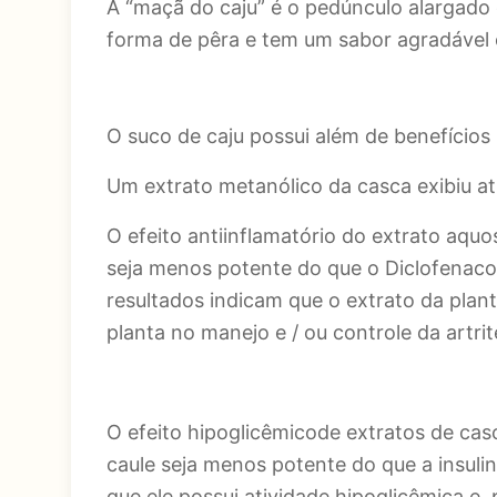
A “maçã do caju” é o pedúnculo alargad
forma de pêra e tem um sabor agradável 
O suco de caju possui além de benefícios n
Um extrato metanólico da casca exibiu at
O efeito antiinflamatório do extrato aqu
seja menos potente do que o Diclofenaco ,
resultados indicam que o extrato da plant
planta no manejo e / ou controle da artrit
O efeito hipoglicêmicode extratos de ca
caule seja menos potente do que a insuli
que ele possui atividade hipoglicêmica e, 