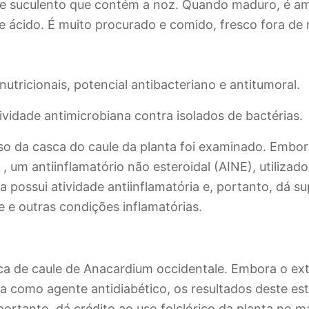
o e suculento que contém a noz. Quando maduro, é 
e ácido. É muito procurado e comido, fresco fora de
utricionais, potencial antibacteriano e antitumoral.
ividade antimicrobiana contra isolados de bactérias.
oso da casca do caule da planta foi examinado. Embo
 um antiinflamatório não esteroidal (AINE), utilizad
a possui atividade antiinflamatória e, portanto, dá s
e e outras condições inflamatórias.
sca de caule de Anacardium occidentale. Embora o ex
na como agente antidiabético, os resultados deste e
portanto, dá crédito ao uso folclórico da planta no m