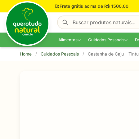
Pular para o conteúdo
Frete grátis acima de R$ 1500,00
Alimentos
Cuidados Pessoais
D
Home
/
Cuidados Pessoais
/
Castanha de Caju – Tintur