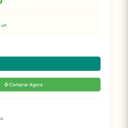
0
s
 off)
Comprar Agora
is