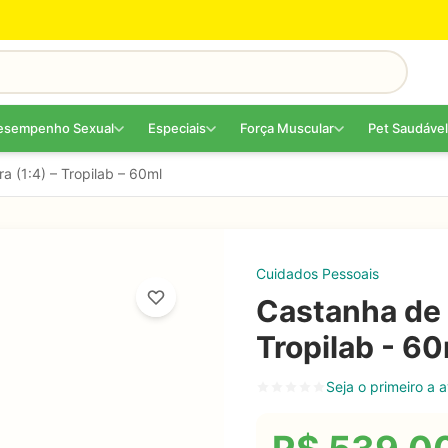
esempenho Sexual
Especiais
Força Muscular
Pet Saudável
a (1:4) – Tropilab – 60ml
Cuidados Pessoais
Castanha de C
Tropilab - 6
Seja o primeiro a a