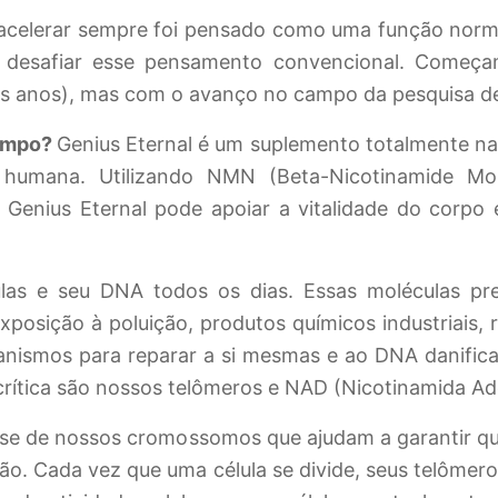
acelerar sempre foi pensado como uma função norma
desafiar esse pensamento convencional. Começa
os anos), mas com o avanço no campo da pesquisa d
tempo?
Genius Eternal é um suplemento totalmente na
e humana. Utilizando NMN (Beta-Nicotinamide Mo
a Genius Eternal pode apoiar a vitalidade do corpo
ulas e seu DNA todos os dias. Essas moléculas pr
posição à poluição, produtos químicos industriais, 
anismos para reparar a si mesmas e ao DNA danific
crítica são nossos telômeros e NAD (Nicotinamida Ad
ase de nossos cromossomos que ajudam a garantir qu
são. Cada vez que uma célula se divide, seus telôme