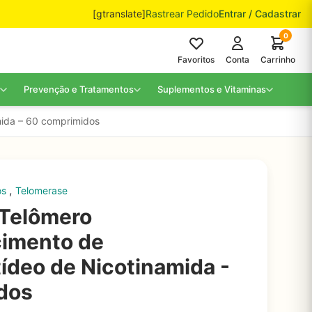
[gtranslate]
Rastrear Pedido
Entrar / Cadastrar
0
Favoritos
Conta
Carrinho
Prevenção e Tratamentos
Suplementos e Vitaminas
mida – 60 comprimidos
,
os
Telomerase
 Telômero
cimento de
deo de Nicotinamida -
dos