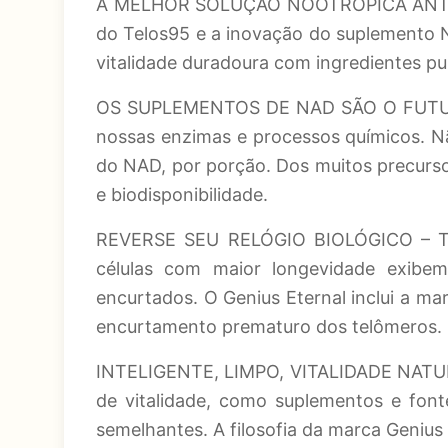
A MELHOR SOLUÇÃO NOOTRÓPICA ANTI-ENV
do Telos95 e a inovação do suplemento 
vitalidade duradoura com ingredientes pu
OS SUPLEMENTOS DE NAD SÃO O FUTURO –
nossas enzimas e processos químicos. N
do NAD, por porção. Dos muitos precurs
e biodisponibilidade.
REVERSE SEU RELÓGIO BIOLÓGICO – Tel
células com maior longevidade exibem
encurtados. O Genius Eternal inclui a ma
encurtamento prematuro dos telômeros.
INTELIGENTE, LIMPO, VITALIDADE NATURA
de vitalidade, como suplementos e fonte
semelhantes. A filosofia da marca Genius 