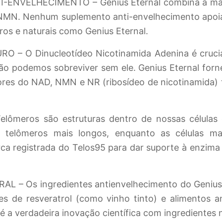
ELHECIMENTO – Genius Eternal combina a marca 
NMN. Nenhum suplemento anti-envelhecimento apoia a
ros e naturais como Genius Eternal.
 O Dinucleotídeo Nicotinamida Adenina é crucial 
ão podemos sobreviver sem ele. Genius Eternal for
ores do NAD, NMN e NR (ribosídeo de nicotinamida) 
ômeros são estruturas dentro de nossas células
 telômeros mais longos, enquanto as células m
rca registrada do Telos95 para dar suporte à enzim
L – Os ingredientes antienvelhecimento do Genius
s de resveratrol (como vinho tinto) e alimentos an
é a verdadeira inovação científica com ingredientes na