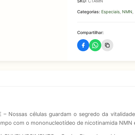
SKU:
CTAMN
Categorias:
Especiais
,
NMN
,
Compartilhar:
ssas células guardam o segredo da vitalidade h
 tempo com o mononucleotídeo de nicotinamida NMN e