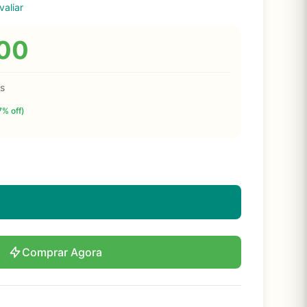
valiar
00
s
7% off)
Comprar Agora