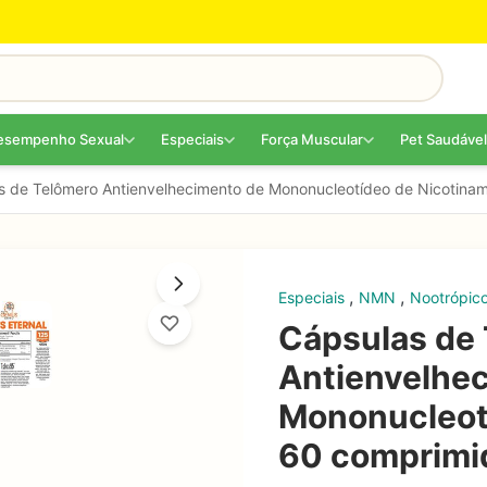
esempenho Sexual
Especiais
Força Muscular
Pet Saudável
s de Telômero Antienvelhecimento de Mononucleotídeo de Nicotina
,
,
Especiais
NMN
Nootrópic
Cápsulas de
Antienvelhe
Mononucleotí
60 comprimi