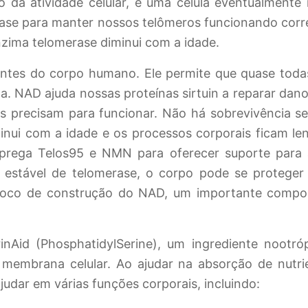
io da atividade celular, e uma célula eventualment
rase para manter nossos telômeros funcionando corr
zima telomerase diminui com a idade.
tes do corpo humano. Ele permite que quase todas
ida. NAD ajuda nossas proteínas sirtuin a reparar d
as precisam para funcionar. Não há sobrevivência 
nui com a idade e os processos corporais ficam le
mprega Telos95 e NMN para oferecer suporte para 
estável de telomerase, o corpo pode se proteger 
oco de construção do NAD, um importante compo
nAid (PhosphatidylSerine), um ingrediente nootró
membrana celular. Ao ajudar na absorção de nutri
ajudar em várias funções corporais, incluindo: