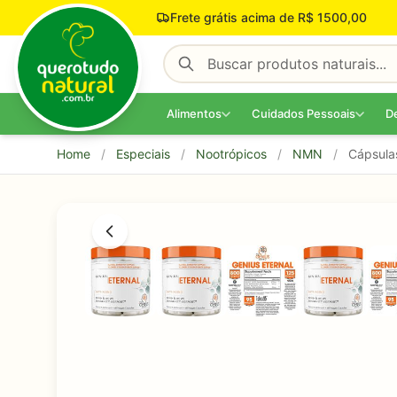
Pular para o conteúdo
Frete grátis acima de R$ 1500,00
Alimentos
Cuidados Pessoais
D
Home
/
Especiais
/
Nootrópicos
/
NMN
/
Cápsula