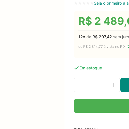
Seja o primeiro a a
R$
2 489,
12x
de
R$
207,42
sem juro
ou
R$
2 314,77
à vista no PIX
(
Em estoque