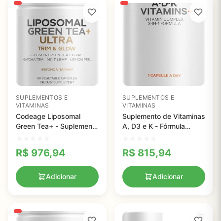
SUPLEMENTOS E
SUPLEMENTOS E
VITAMINAS
VITAMINAS
Codeage Liposomal
Suplemento de Vitaminas
Green Tea+ - Suplemento
A, D3 e K - Fórmula
Vegano com EGCG 90%
Completa para Saúde
e Matcha Orgânico
Óssea e Imunidade
R$
976,94
R$
815,94
Adicionar
Adicionar