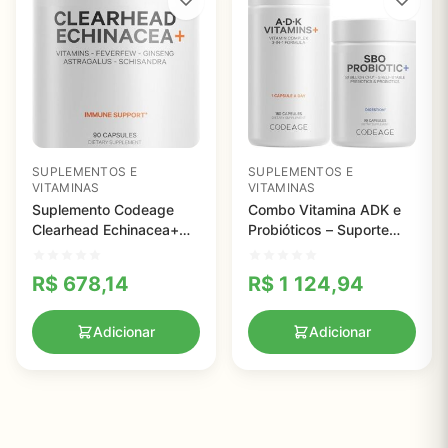
SUPLEMENTOS E
SUPLEMENTOS E
VITAMINAS
VITAMINAS
Suplemento Codeage
Combo Vitamina ADK e
Clearhead Echinacea+
Probióticos – Suporte
com Probióticos -
Diário para Saúde
Suporte Imunológico e
Digestiva e Imunidade
R$
678,14
R$
1 124,94
Bem-Estar Geral
Adicionar
Adicionar