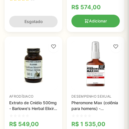
R$
574,00
Adicionar
Esgotado
AFRODÍSIACO
DESEMPENHO SEXUAL
Extrato de Cnídio 500mg
Pheromone Max (colônia
- Barlowe's Herbal Elixirs
para homens) -
- 60 cápsulas
PhermaLabs - 30ml
R$
549,00
R$
1 535,00