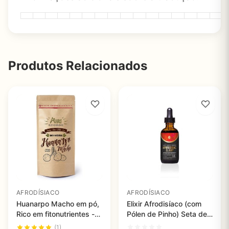
Produtos Relacionados
AFRODÍSIACO
AFRODÍSIACO
Huanarpo Macho em pó,
Elixir Afrodisíaco (com
Rico em fitonutrientes -
Pólen de Pinho) Seta de
Amazonia Andes, 200 g
Eros Raw Forest
(1)