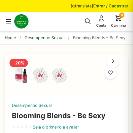
Pular para o conteúdo
[gtranslate]
Entrar / Cadastrar
0
Conta
Carrinho
Home
/
Desempenho Sexual
/
Blooming Blends – Be Sexy
-20%
Desempenho Sexual
Blooming Blends - Be Sexy
Seja o primeiro a avaliar