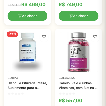
R$
469,00
R$
749,00
R$
531,00
Adicionar
Adicionar
-22%
CORPO
COLÁGENO
Glândula Pituitária Inteira,
Cabelo, Pele e Unhas
Suplemento para a
Vitaminas, com Biotina e
Nutrição da Hipófise,
Colágeno, infundido com
Living Stream Health,
Óleo de Argan e Óleo de
R$
557,00
40mg, 100 cápsulas
Coco, Horbaach, 300