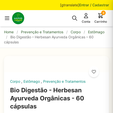
Pular para o conteúdo
[gtranslate]
Entrar / Cadastrar
0
Conta
Carrinho
Home
/
Prevenção e Tratamentos
/
Corpo
/
Estômago
/
Bio Digestão – Herbesan Ayurveda Orgânicas – 60
cápsulas
,
,
Corpo
Estômago
Prevenção e Tratamentos
Bio Digestão - Herbesan
Ayurveda Orgânicas - 60
cápsulas