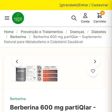
Pular para o conteúdo
[gtranslate]
Entrar / Cadastrar
0
Conta
Carrinho
Home
/
Prevenção e Tratamentos
/
Doenças
/
Diabetes
/
Berberina
/
Berberina 600 mg partiQlar – Suplemento
Natural para Metabolismo e Colesterol Saudável
Berberina
Berberina 600 mg partiQlar -