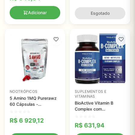
Adicionar
Esgotado
NOOTRÓPICOS
SUPLEMENTOS E
VITAMINAS
5 Amino 1MQ Purerawz
BioActive Vitamin B
60 Cápsulas -
Complex com
Nootrópico com 99%
Methylfolate - 60
Pureza para
R$
6 929,12
Cápsulas para Energia e
Metabolismo e Energia
R$
631,94
Metabolismo