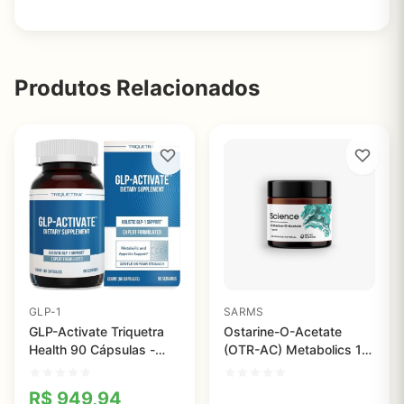
Produtos Relacionados
GLP-1
SARMS
GLP-Activate Triquetra
Ostarine-O-Acetate
Health 90 Cápsulas -
(OTR-AC) Metabolics 1g
Suporte ao Metabolismo
- Pureza Atestada
e Controle do Apetite
R$
949,94
Natural