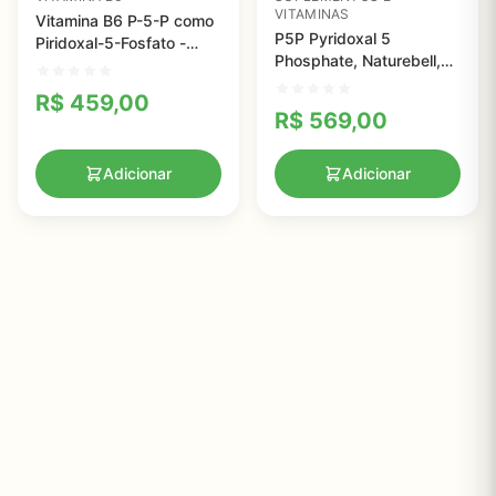
VITAMINAS
Vitamina B6 P-5-P como
P5P Pyridoxal 5
Piridoxal-5-Fosfato -
Phosphate, Naturebell,
30mg
100mg, 180 Cápsulas
R$
459,00
R$
569,00
Adicionar
Adicionar