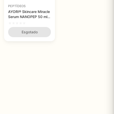
PEPTÍDEOS
AYORI® Skincare Miracle
Serum NANOPEP 50 ml -
Sérum Anti-
Envelhecimento com
Peptídeos e Lifting
Esgotado