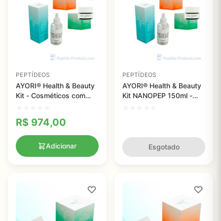
PEPTÍDEOS
PEPTÍDEOS
AYORI® Health & Beauty
AYORI® Health & Beauty
Kit - Cosméticos com
Kit NANOPEP 150ml -
Peptídeos para Nutrição
Hidratação Profunda e
e Hidratação da Pele
Restauração com
R$
974,00
Peptídeos
Adicionar
Esgotado