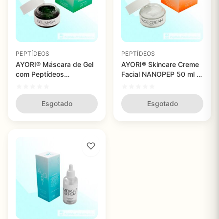
PEPTÍDEOS
PEPTÍDEOS
AYORI® Máscara de Gel
AYORI® Skincare Creme
com Peptídeos
Facial NANOPEP 50 ml -
NANOPEP 50 ml -
Hidratação Intensa e
Restauração e
Proteção da Pele
Regeneração da Pele
Esgotado
Esgotado
Eficaz