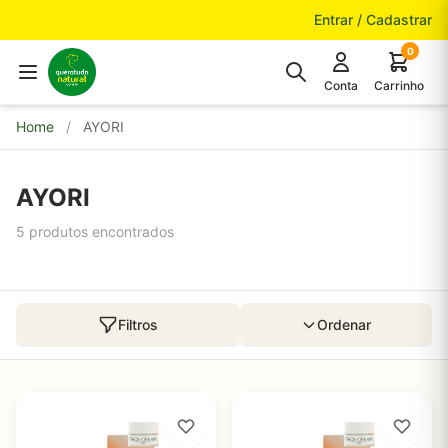
Pular para o conteúdo
Entrar / Cadastrar
0
Conta
Carrinho
Home
/
AYORI
AYORI
5 produtos encontrados
Filtros
Ordenar