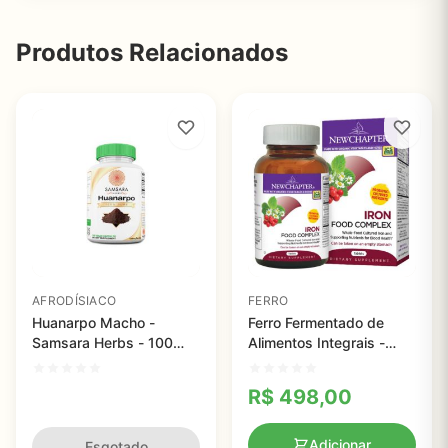
Produtos Relacionados
AFRODÍSIACO
FERRO
Huanarpo Macho -
Ferro Fermentado de
Samsara Herbs - 100
Alimentos Integrais -
cápsulas veganas
New Chapter - 60
comprimidos
R$
498,00
Adicionar
Esgotado