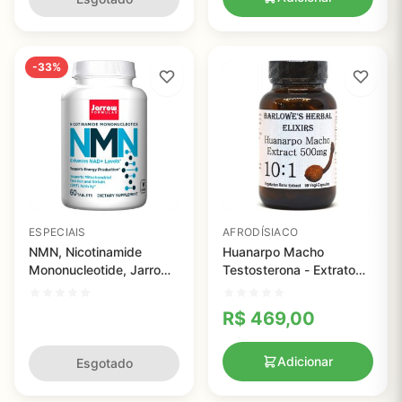
-33%
ESPECIAIS
AFRODÍSIACO
NMN, Nicotinamide
Huanarpo Macho
Mononucleotide, Jarrow
Testosterona - Extrato
Formulas, 125mg, 60
10:1, Elixir Barlowe, 100
comprimidos
capsulas
R$
469,00
Adicionar
Esgotado