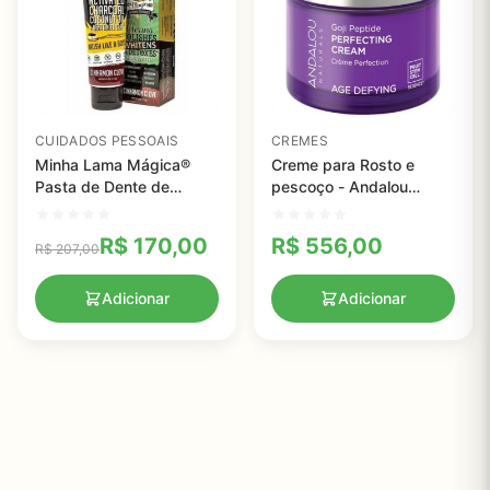
CUIDADOS PESSOAIS
CREMES
Minha Lama Mágica®
Creme para Rosto e
Pasta de Dente de
pescoço - Andalou
Carvão Ativado, Canela-
Naturals - 1.7 fl oz
Cravo, Dr.Clark
R$
170,00
R$
556,00
R$
207,00
Adicionar
Adicionar