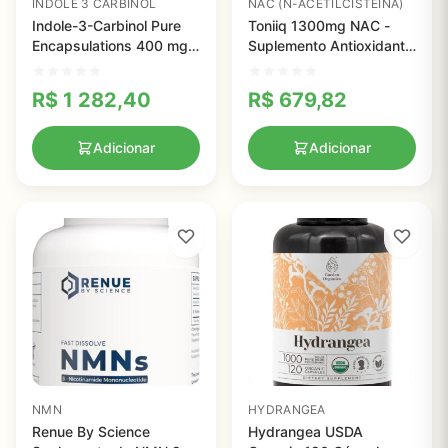
INDOLE 3 CARBINOL
NAC (N-ACETILCISTEÍNA)
Indole-3-Carbinol Pure
Toniiq 1300mg NAC -
Encapsulations 400 mg -
Suplemento Antioxidante
Suporte à Saúde Celular
Vegano com Alta
e das Mamas
Potência para Saúde
R$
1 282,40
R$
679,82
Respiratória
Adicionar
Adicionar
NMN
HYDRANGEA
Renue By Science
Hydrangea USDA