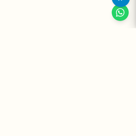
Suplementos Premium Importados — Entrega Segura no Brasil
e no Mundo. Desde 2008 promovendo saúde e bem-estar.