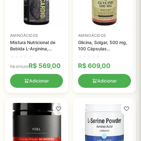
AMINOÁCIDOS
AMINOÁCIDOS
Mistura Nutricional de
Glicina, Solgar, 500 mg,
Bebida L-Arginina,
100 Cápsulas
Saudável para o
vegetarianas
Coração, Cardio Miracle,
R$
569,00
R$
609,00
R$
679,00
180g, 15 Pacotes de
porção única
Adicionar
Adicionar