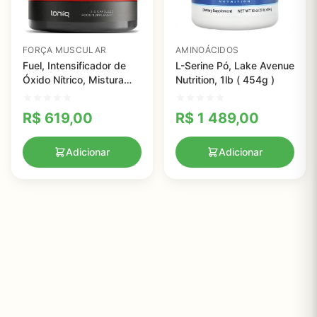
FORÇA MUSCULAR
AMINOÁCIDOS
Fuel, Intensificador de
L-Serine Pó, Lake Avenue
Óxido Nítrico, Mistura
Nutrition, 1lb ( 454g )
Velox Clinicamente
Comprovada,
R$
619,00
R$
1 489,00
Combustível, Toniiq,
3.000mg, 240 cápsulas
Adicionar
Adicionar