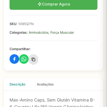
Comprar Agora
SKU:
1095QTN
Categorias:
Aminoácidos
,
Força Muscular
Compartilhar:
Descrição
Avaliações
Max-Amino Caps, Sem Glutén Vitamina B-
6, Country Life,180 Veggie CAminoácidos;