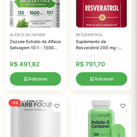
ALFACE SELVAGEM
RESVERATROL
Zazzee Extrato de Alface
Suplemento de
Selvagem 10:1 - 1500
Resveratrol 200 mg -
mg para Relaxamento e
Apoio à Saúde
Bem-Estar
Cardiovascular com
R$
491,82
R$
791,70
Cápsulas Vegetais
Adicionar
Adicionar
-3%