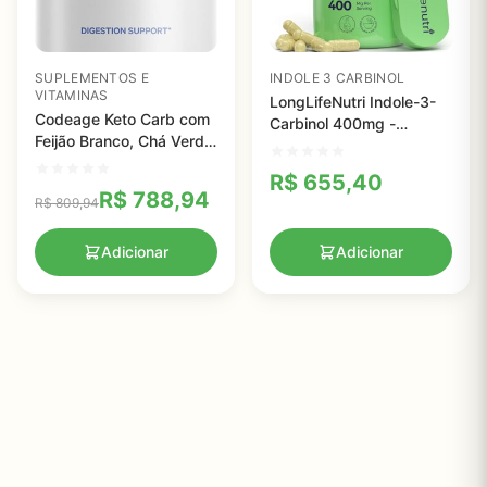
SUPLEMENTOS E
INDOLE 3 CARBINOL
VITAMINAS
LongLifeNutri Indole-3-
Codeage Keto Carb com
Carbinol 400mg -
Feijão Branco, Chá Verde
Suporte Eficaz para
e Canela - Suporte Eficaz
Equilíbrio Hormonal e
R$
655,40
à Perda de Peso
Saúde Celular
R$
788,94
R$
809,94
Adicionar
Adicionar