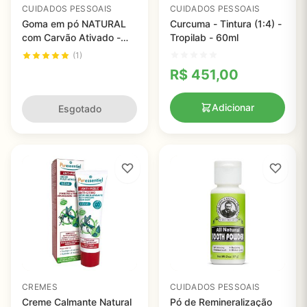
CUIDADOS PESSOAIS
CUIDADOS PESSOAIS
Goma em pó NATURAL
Curcuma - Tintura (1:4) -
com Carvão Ativado -
Tropilab - 60ml
Sabor Canela - In Vitamin
(1)
R$
451,00
Adicionar
Esgotado
CREMES
CUIDADOS PESSOAIS
Creme Calmante Natural
Pó de Remineralização