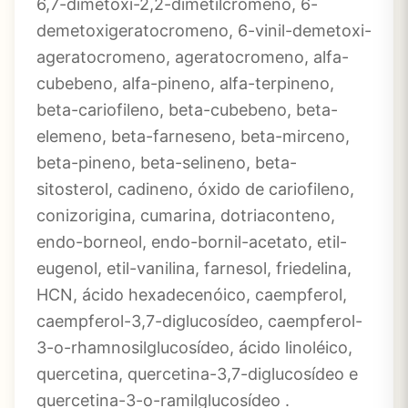
6,7-dimetoxi-2,2-dimetilcromeno, 6-
demetoxigeratocromeno, 6-vinil-demetoxi-
ageratocromeno, ageratocromeno, alfa-
cubebeno, alfa-pineno, alfa-terpineno,
beta-cariofileno, beta-cubebeno, beta-
elemeno, beta-farneseno, beta-mirceno,
beta-pineno, beta-selineno, beta-
sitosterol, cadineno, óxido de cariofileno,
conizorigina, cumarina, dotriaconteno,
endo-borneol, endo-bornil-acetato, etil-
eugenol, etil-vanilina, farnesol, friedelina,
HCN, ácido hexadecenóico, caempferol,
caempferol-3,7-diglucosídeo, caempferol-
3-o-rhamnosilglucosídeo, ácido linoléico,
quercetina, quercetina-3,7-diglucosídeo e
quercetina-3-o-ramilglucosídeo .