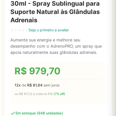
30ml - Spray Sublingual para
Suporte Natural às Glândulas
Adrenais
Seja o primeiro a avaliar
Aumente sua energia e melhore seu
desempenho com o AdrenoPRO, um spray que
apoia naturalmente suas glândulas adrenais.
R$
979,70
12x
de
R$
81,64
sem juros
ou
R$
911,12
à vista no PIX
(7% off)
Em estoque (948 unidades)