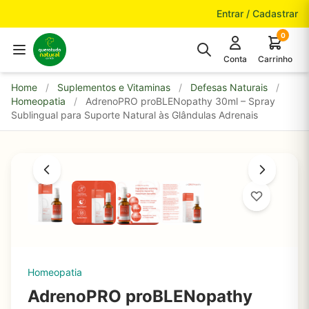
Pular para o conteúdo
Entrar / Cadastrar
0
Conta
Carrinho
Home
/
Suplementos e Vitaminas
/
Defesas Naturais
/
Homeopatia
/
AdrenoPRO proBLENopathy 30ml – Spray
Sublingual para Suporte Natural às Glândulas Adrenais
Homeopatia
AdrenoPRO proBLENopathy