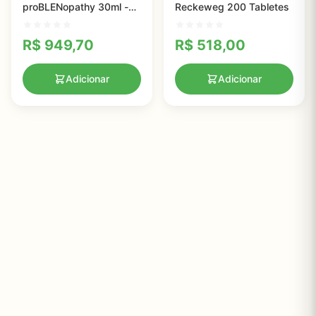
proBLENopathy 30ml -
Reckeweg 200 Tabletes
Suplemento Natural para
Aumentar a Vitalidade
R$
949,70
R$
518,00
Sexual e Libido
Adicionar
Adicionar