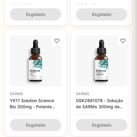
Pureza para Potencializar
Alta Qualidade
Músculos e Ossos
Esgotado
Esgotado
SARMS
SARMS
YK11 Solution Science
GSK2881078 - Solução
Bio 300mg - Potente
de SARMs 300mg de
Inibidor de Myostina
Alta Pureza
Esgotado
Esgotado