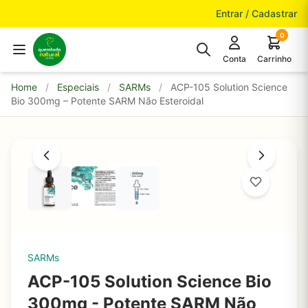
Pular para o conteúdo
Entrar / Cadastrar
0
Conta
Carrinho
Home
/
Especiais
/
SARMs
/
ACP-105 Solution Science
Bio 300mg – Potente SARM Não Esteroidal
SARMs
ACP-105 Solution Science Bio
300mg - Potente SARM Não