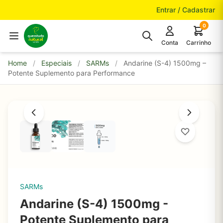
Pular para o conteúdo
Entrar / Cadastrar
0
Conta
Carrinho
Home
/
Especiais
/
SARMs
/
Andarine (S-4) 1500mg –
Potente Suplemento para Performance
SARMs
Andarine (S-4) 1500mg -
Potente Suplemento para