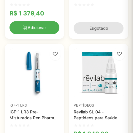
- 50 Doses com 99% de
- Potencialize Seu
Pureza para Melhorar o
Crescimento Muscular e
R$
1 379,40
Sono Profundo
Acelere a Recuperação
Adicionar
Esgotado
IGF-1 LR3
PEPTÍDEOS
IGF-1 LR3 Pre-
Revilab SL 04 -
Misturados Pen Pharma
Peptídeos para Saúde
Lab Global 1mg -
Musculoesquelética e
Crescimento Muscular e
Recuperação Rápida