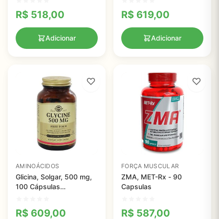
Comprovada,
R$
518,00
R$
619,00
Combustível, Toniiq,
3.000mg, 240 cápsulas
Adicionar
Adicionar
AMINOÁCIDOS
FORÇA MUSCULAR
Glicina, Solgar, 500 mg,
ZMA, MET-Rx - 90
100 Cápsulas
Capsulas
vegetarianas
R$
609,00
R$
587,00