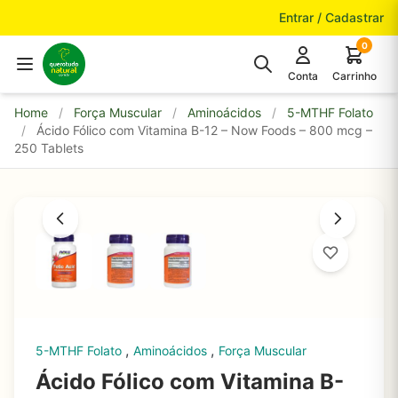
Pular para o conteúdo
Entrar / Cadastrar
0
Conta
Carrinho
Home
/
Força Muscular
/
Aminoácidos
/
5-MTHF Folato
/
Ácido Fólico com Vitamina B-12 – Now Foods – 800 mcg –
250 Tablets
,
,
5-MTHF Folato
Aminoácidos
Força Muscular
Ácido Fólico com Vitamina B-