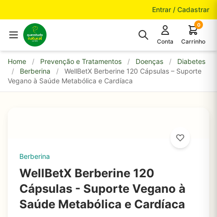
Pular para o conteúdo
Entrar / Cadastrar
0
Conta
Carrinho
Home
/
Prevenção e Tratamentos
/
Doenças
/
Diabetes
/
Berberina
/
WellBetX Berberine 120 Cápsulas – Suporte
Vegano à Saúde Metabólica e Cardíaca
Berberina
WellBetX Berberine 120
Cápsulas - Suporte Vegano à
Saúde Metabólica e Cardíaca