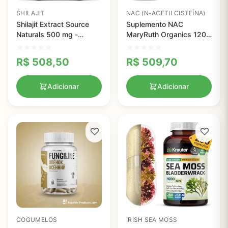
SHILAJIT
NAC (N-ACETILCISTEÍNA)
Shilajit Extract Source
Suplemento NAC
Naturals 500 mg -
MaryRuth Organics 120
Suplemento Vegano para
Cápsulas - 1000mg de
Aumento de Vitalidade e
Antioxidante Vegano
R$
508,50
R$
509,70
Performance
para Saúde do Fígado
Adicionar
Adicionar
COGUMELOS
IRISH SEA MOSS