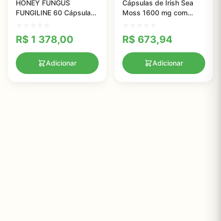
HONEY FUNGUS
Cápsulas de Irish Sea
FUNGILINE 60 Cápsulas
Moss 1600 mg com
- Melhore Seu Sono e
Bladderwrack -
Aumente a Clareza
Suplemento Vegano para
R$
1 378,00
R$
673,94
Mental
Saúde Digestiva
Adicionar
Adicionar