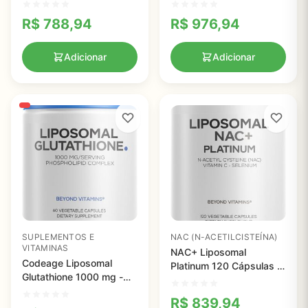
Completo para Saúde
Vegano com EGCG 90%
Pulmonar com Ervas
e Matcha Orgânico
R$
788,94
R$
976,94
Orgânicas
Adicionar
Adicionar
SUPLEMENTOS E
NAC (N-ACETILCISTEÍNA)
VITAMINAS
NAC+ Liposomal
Codeage Liposomal
Platinum 120 Cápsulas -
Glutathione 1000 mg -
Antioxidante Potente e
Potente Antioxidante
Detoxificante Natural
R$
839,94
Vegano em Cápsulas
Codeage