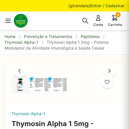
Pular para o conteúdo
[gtranslate]
Entrar / Cadastrar
0
Conta
Carrinho
Home
/
Prevenção e Tratamentos
/
Peptídeos
/
Thymosin Alpha-1
/
Thymosin Alpha 1 5mg – Potente
Modulador da Atividade Imunológica e Saúde Celular
Thymosin Alpha-1
Thymosin Alpha 1 5mg -