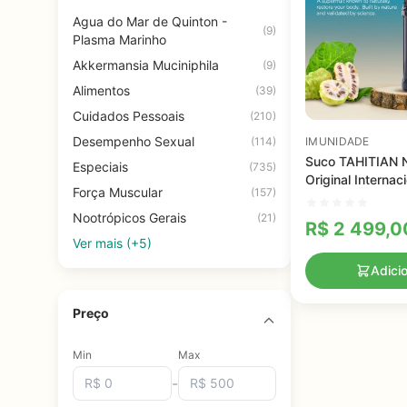
Agua do Mar de Quinton -
(9)
Plasma Marinho
Akkermansia Muciniphila
(9)
Alimentos
(39)
Cuidados Pessoais
(210)
Desempenho Sexual
(114)
IMUNIDADE
Suco TAHITIAN 
Especiais
(735)
Original Internaci
Força Muscular
(157)
Nootrópicos Gerais
(21)
R$
2 499,0
Ver mais (+5)
Adici
Preço
Min
Max
-