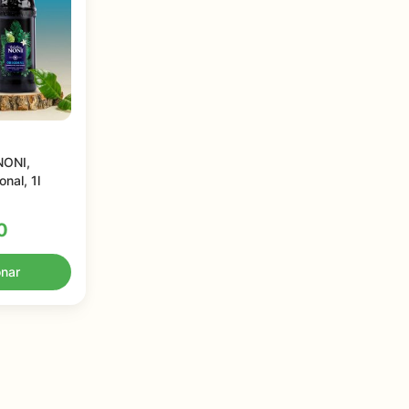
NONI,
onal, 1l
0
onar