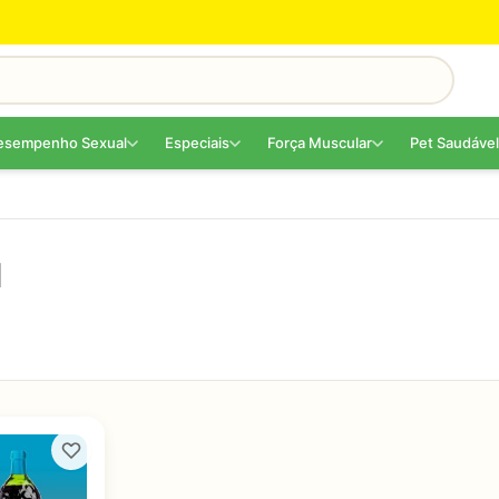
esempenho Sexual
Especiais
Força Muscular
Pet Saudável
l