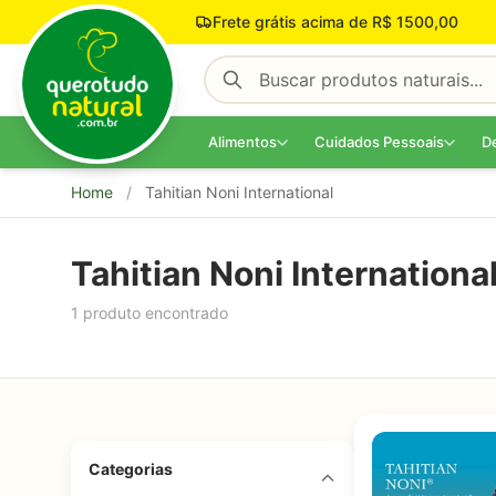
Pular para o conteúdo
Frete grátis acima de R$ 1500,00
Alimentos
Cuidados Pessoais
D
Home
/
Tahitian Noni International
Tahitian Noni Internationa
1 produto encontrado
Categorias