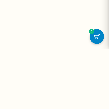
0
onta
Contato