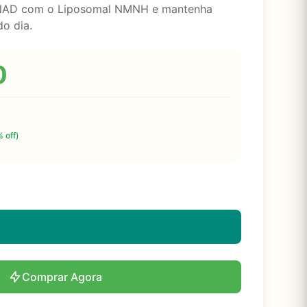
 NAD com o Liposomal NMNH e mantenha
do dia.
0
 off)
Comprar Agora