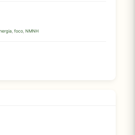
nergia
,
foco
,
NMNH