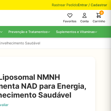
Rastrear Pedido
Entrar / Cadastrar
0
Favoritos
Conta
Carrinho
Prevenção e Tratamentos
Suplementos e Vitaminas
nvelhecimento Saudável
Liposomal NMNH
enta NAD para Energia,
hecimento Saudável
valiar