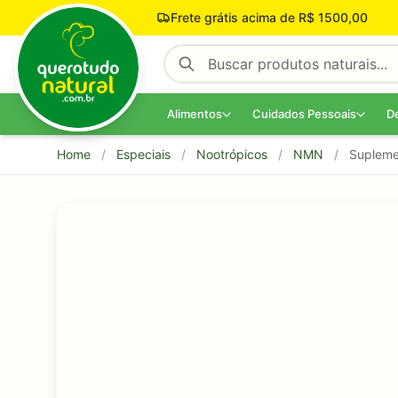
Pular para o conteúdo
Frete grátis acima de R$ 1500,00
Alimentos
Cuidados Pessoais
D
Home
/
Especiais
/
Nootrópicos
/
NMN
/
Supleme