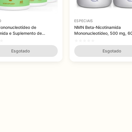
O
ESPECIAIS
ononucleotídeo de
NMN Beta-Nicotinamida
mida e Suplemento de
Mononucleotídeo, 500 mg, 6
rol, - Ascuoli - 1100mg, 60
cápsulas - 2 frascos
s - 4 FRASCOS
Esgotado
Esgotado