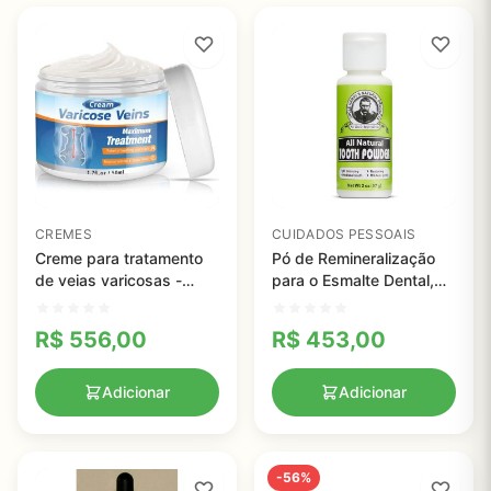
CREMES
CUIDADOS PESSOAIS
Creme para tratamento
Pó de Remineralização
de veias varicosas -
para o Esmalte Dental,
Melhora a circulação -
Tio Harry's, 28g
50ml
R$
556,00
R$
453,00
Adicionar
Adicionar
-56%