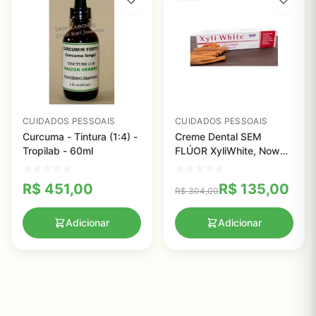
CUIDADOS PESSOAIS
CUIDADOS PESSOAIS
Curcuma - Tintura (1:4) -
Creme Dental SEM
Tropilab - 60ml
FLÚOR XyliWhite, Now
Foods Platinum - 181g
R$
451,00
R$
135,00
R$
304,00
Adicionar
Adicionar