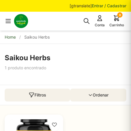
Pular para o conteúdo
[gtranslate]
Entrar / Cadastrar
0
Conta
Carrinho
Home
/
Saikou Herbs
Saikou Herbs
1 produto encontrado
Filtros
Ordenar