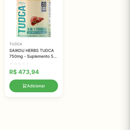
TUDCA
SAIKOU HERBS TUDCA
750mg - Suplemento 5
em 1 para Saúde
Hepática com Cardo
R$
473,94
Mariano e Ginseng
Adicionar