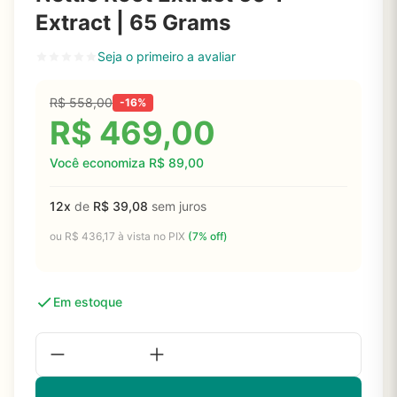
Extract | 65 Grams
Seja o primeiro a avaliar
R$
558,00
-16%
R$
469,00
Você economiza
R$
89,00
12x
de
R$
39,08
sem juros
ou
R$
436,17
à vista no PIX
(7% off)
Em estoque