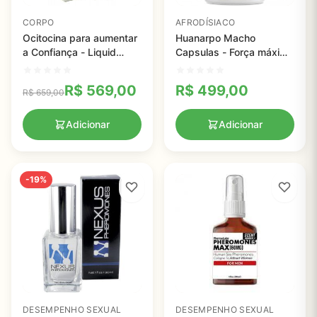
CORPO
AFRODÍSIACO
Ocitocina para aumentar
Huanarpo Macho
a Confiança - Liquid
Capsulas - Força máxima
Trust - 7,5ml
1.000 mg , 120 capsulas
R$
569,00
R$
499,00
R$
659,00
Adicionar
Adicionar
-19%
DESEMPENHO SEXUAL
DESEMPENHO SEXUAL