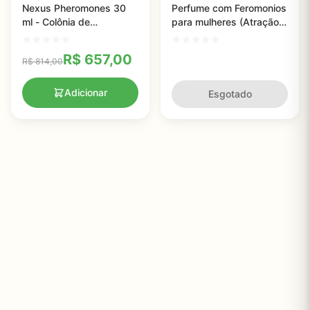
Nexus Pheromones 30
Perfume com Feromonios
ml - Colônia de
para mulheres (Atração
feromonios sexuais para
de homens) - Pherx -
atrair mulheres
30ml
R$
657,00
R$
814,00
instantaneamente - Para
homens
Adicionar
Esgotado