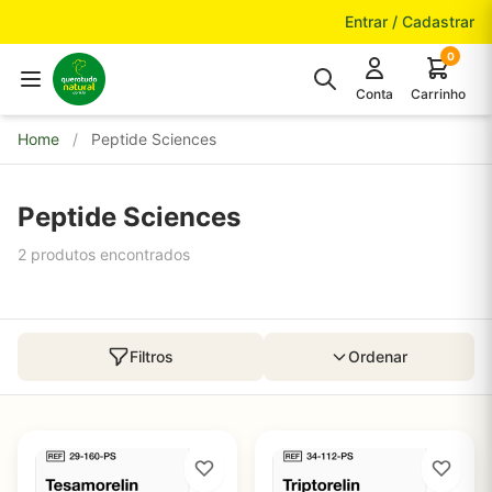
Pular para o conteúdo
Entrar / Cadastrar
0
Conta
Carrinho
Home
/
Peptide Sciences
Peptide Sciences
2 produtos encontrados
Filtros
Ordenar