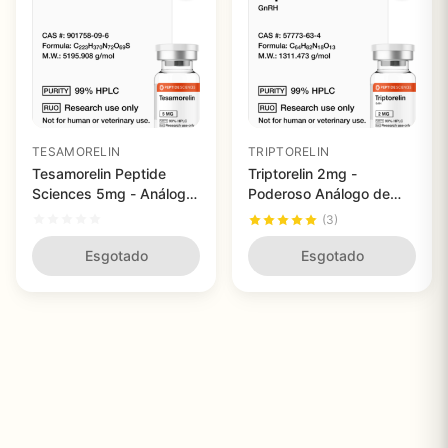
TESAMORELIN
TRIPTORELIN
Tesamorelin Peptide
Triptorelin 2mg -
Sciences 5mg - Análogo
Poderoso Análogo de
de Hormônio de
GnRH para Pesquisa em
(3)
Crescimento para
Regulação Hormonal
Pesquisa Avançada
Esgotado
Esgotado