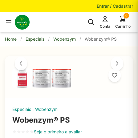
Pular para o conteúdo
Entrar / Cadastrar
0
Conta
Carrinho
Home
/
Especiais
/
Wobenzym
/
Wobenzym® PS
,
Especiais
Wobenzym
Wobenzym® PS
Seja o primeiro a avaliar