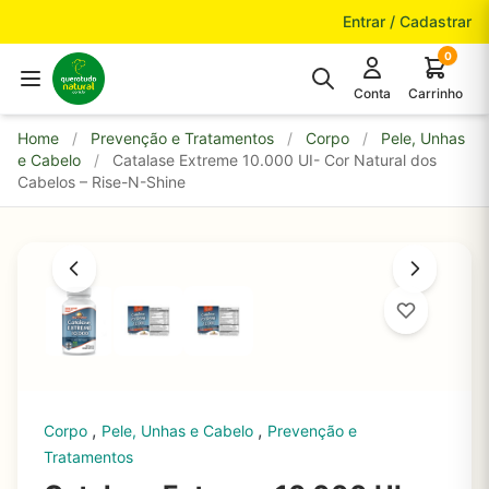
Pular para o conteúdo
Entrar / Cadastrar
0
Conta
Carrinho
Home
/
Prevenção e Tratamentos
/
Corpo
/
Pele, Unhas
e Cabelo
/
Catalase Extreme 10.000 UI- Cor Natural dos
Cabelos – Rise-N-Shine
,
,
Corpo
Pele, Unhas e Cabelo
Prevenção e
Tratamentos