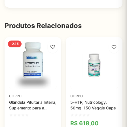
Produtos Relacionados
-22%
CORPO
CORPO
Glândula Pituitária Inteira,
5-HTP, Nutricology,
Suplemento para a
50mg, 150 Veggie Caps
Nutrição da Hipófise,
Living Stream Health,
R$
618,00
40mg, 100 cápsulas