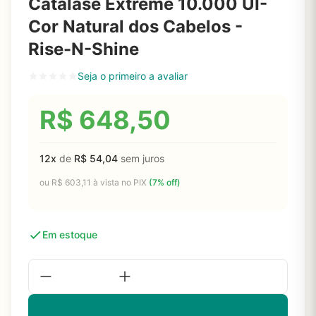
Catalase Extreme 10.000 UI-
Cor Natural dos Cabelos -
Rise-N-Shine
Seja o primeiro a avaliar
R$
648,50
12x
de
R$
54,04
sem juros
ou
R$
603,11
à vista no PIX
(7% off)
Em estoque