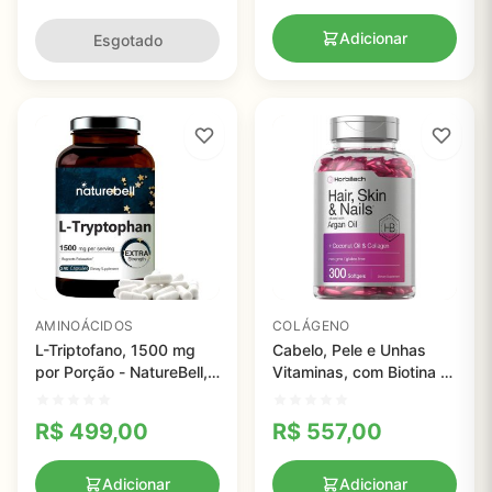
Adicionar
Esgotado
AMINOÁCIDOS
COLÁGENO
L-Triptofano, 1500 mg
Cabelo, Pele e Unhas
por Porção - NatureBell,
Vitaminas, com Biotina e
240 Cápsulas
Colágeno, infundido com
Óleo de Argan e Óleo de
R$
499,00
R$
557,00
Coco, Horbaach, 300
Cápsulas
Adicionar
Adicionar