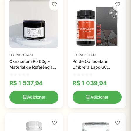
OXIRACETAM
OXIRACETAM
Oxiracetam Pó 60g -
Pó de Oxiracetam
Material de Referência
Umbrella Labs 60
para Pesquisa
Cápsulas - Nootrópico
Laboratorial de Alta
para Pesquisa
R$
1 537,94
R$
1 039,94
Qualidade
Laboratorial
Adicionar
Adicionar