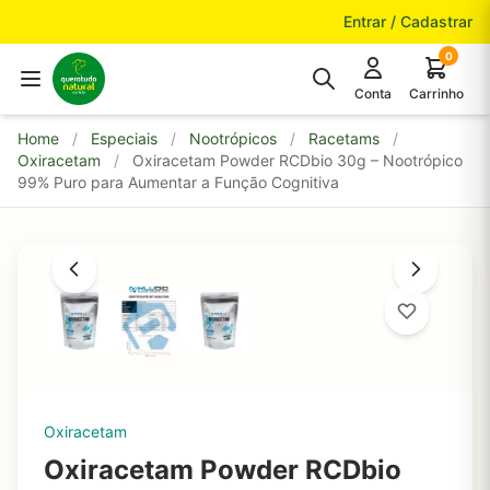
Pular para o conteúdo
Entrar / Cadastrar
0
Conta
Carrinho
Home
/
Especiais
/
Nootrópicos
/
Racetams
/
Oxiracetam
/
Oxiracetam Powder RCDbio 30g – Nootrópico
99% Puro para Aumentar a Função Cognitiva
Oxiracetam
Oxiracetam Powder RCDbio