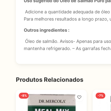
Uso sugerido do Óleo de Salmão Puro pa
Adicione a quantidade adequada de óleo d
Para melhores resultados a longo prazo, 
Outros ingredientes :
Óleo de salmão. Avisos- Apenas para uso 
mantenha refrigerado. – As garrafas fec
Produtos Relacionados
-8%
-7%