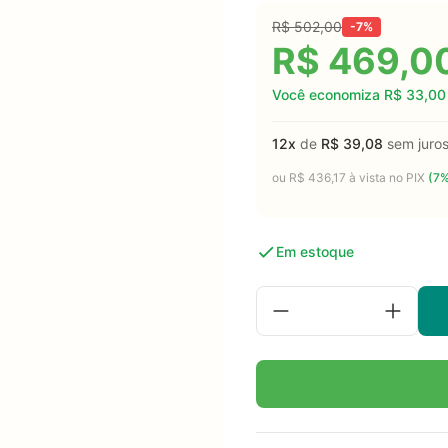
R$
502,00
-7%
R$
469,0
Você economiza
R$
33,00
12x
de
R$
39,08
sem juro
ou
R$
436,17
à vista no PIX
(7%
Em estoque