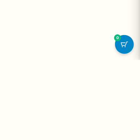
0
onta
Contato