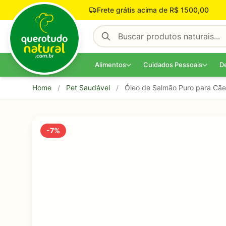
Pular para o conteúdo
Frete grátis acima de R$ 1500,00
Alimentos
Cuidados Pessoais
D
Home
/
Pet Saudável
/
Óleo de Salmão Puro para Cãe
-7%