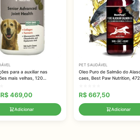
DÁVEL
PET SAUDÁVEL
ões para a auxiliar nas
Oleo Puro de Salmão do Alas
ções mais velhas, 120
caes, Best Paw Nutrition, 472
ções suaves - 360g
R$
469,00
R$
667,50
0
Adicionar
Adicionar