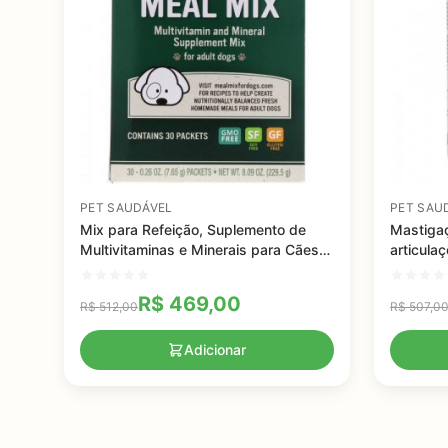
PET SAUDÁVEL
PET SAU
Mix para Refeição, Suplemento de
Mastigaç
Multivitaminas e Minerais para Cães
articula
Adulto, Dr. Mercola - 30 Pacotes, 7,65
mastiga
g Cada
R$
469,00
R$
512,00
R$
507,0
Adicionar