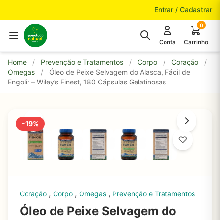
Pular para o conteúdo
Entrar / Cadastrar
0
Conta
Carrinho
Home
/
Prevenção e Tratamentos
/
Corpo
/
Coração
/
Omegas
/
Óleo de Peixe Selvagem do Alasca, Fácil de
Engolir – Wiley’s Finest, 180 Cápsulas Gelatinosas
-19%
,
,
,
Coração
Corpo
Omegas
Prevenção e Tratamentos
Óleo de Peixe Selvagem do