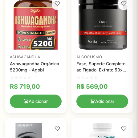
ASHWAGANDHA
ALCOOLISMO
Ashwagandha Orgânica
Ease, Suporte Completo
5200mg - Agobi
ao Fígado, Extrato 50x
Super Concentrado, 120
cápsulas
R$
719,00
R$
569,00
Adicionar
Adicionar