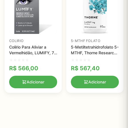
COLIRIO
5-MTHF FOLATO
Colírio Para Aliviar a
5-Metiltetrahidrofolato 5-
Vermelhidão, LUMIFY, 7,5
MTHF, Thorne Research,
ml
1 mg, 60 Veggie Caps
R$
566,00
R$
567,40
Adicionar
Adicionar