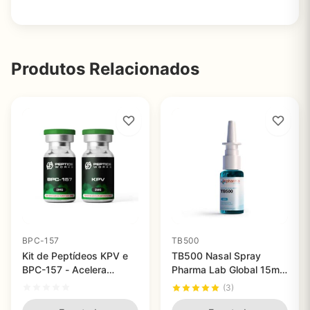
Produtos Relacionados
BPC-157
TB500
Kit de Peptídeos KPV e
TB500 Nasal Spray
BPC-157 - Acelera
Pharma Lab Global 15ml
Recuperação e Saúde
- Acelera Recuperação e
(3)
Geral 2mg Peptide
Reduz Inflamação de