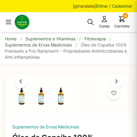
Pular para o conteúdo
[gtranslate]
Entrar / Cadastrar
0
Conta
Carrinho
Home
/
Suplementos e Vitaminas
/
Fitoterapia
/
Suplementos de Ervas Medicinais
/
Óleo de Copaíba 100%
Prensado a Frio Rainpharm – Propriedades Antimicrobianas e
Anti-inflamatórias
Suplementos de Ervas Medicinais