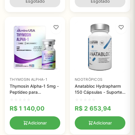
Works
Forma Eficaz
Esgotado
Esgotado
THYMOSIN ALPHA-1
NOOTRÓPICOS
Thymosin Alpha-1 5mg -
Anatabloc Hydrapharm
Peptídeo para
150 Cápsulas - Suporte
Imunomodulação e
Articular e Memória
Terapia Anti-inflamatória
R$
1 140,00
R$
2 653,94
de Alta Pureza
Adicionar
Adicionar