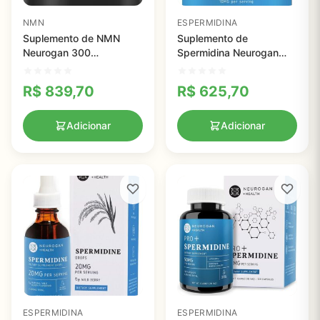
NMN
ESPERMIDINA
Suplemento de NMN
Suplemento de
Neurogan 300
Spermidina Neurogan
Comprimidos - Aumente
1200mg - Potente
sua Energia Celular e
Antienvelhecimento e
R$
839,70
R$
625,70
Foco Mental
Aumento de Energia
Adicionar
Adicionar
ESPERMIDINA
ESPERMIDINA