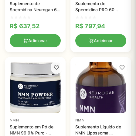
Suplemento de
Suplemento de
Spermidina Neurogan 60
Spermidina PRO 60
mL - Suporte à Autofagia
Cápsulas - Absorção
e Saúde Celular com
Aumentada para Saúde
R$
637,52
R$
797,94
98% de Pureza
Celular e Envelhecimento
Saudável
Adicionar
Adicionar
NMN
NMN
Suplemento em Pó de
Suplemento Líquido de
NMN 99.9% Puro -
NMN Lipossomal