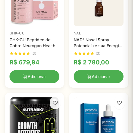
GHK-CU
NAD
GHK-CU Peptídeo de
NAD⁺ Nasal Spray -
Cobre Neurogan Health -
Potencialize sua Energia
60 Comprimidos para
e Saúde Celular com
(3)
(3)
Saúde da Pele e Cabelo
Tecnologia Avançada
R$
679,94
R$
2 780,00
Adicionar
Adicionar