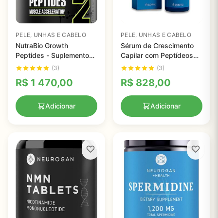
PELE, UNHAS E CABELO
PELE, UNHAS E CABELO
NutraBio Growth
Sérum de Crescimento
Peptides - Suplemento
Capilar com Peptídeos
Natural para Aumento de
de Cobre - Ginseng,
(3)
(3)
Massa Muscular e
Alcaçuz e Biotina para
R$
1 470,00
R$
828,00
Recuperação Rápida
Queda e Afinamento dos
Cabelos
Adicionar
Adicionar