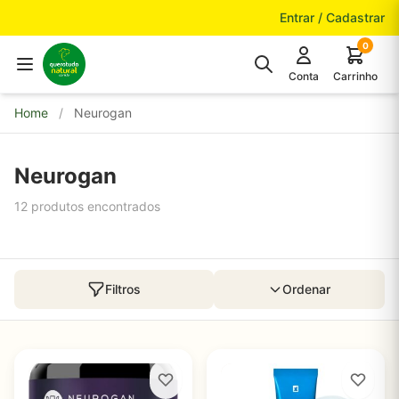
Pular para o conteúdo
Entrar / Cadastrar
0
Conta
Carrinho
Home
/
Neurogan
Neurogan
12 produtos encontrados
Filtros
Ordenar