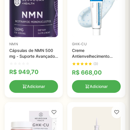
NMN
GHK-CU
Cápsulas de NMN 500
Creme
mg - Suporte Avançado
Antienvelhecimento
para Energia Celular e
TOSOWOONG com
(3)
Foco Mental com 120
Peptídeos de Cobre - 12
R$
949,70
R$
668,00
Unidades
Peptídeos para Pele
Firme e Radiante
Adicionar
Adicionar