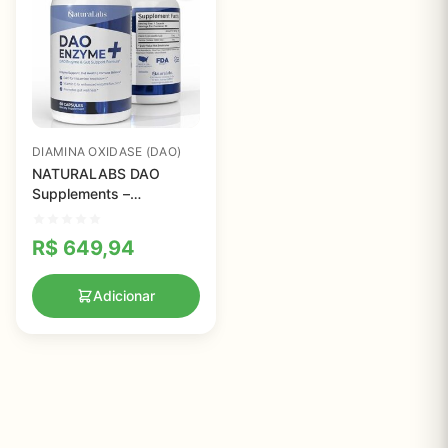
DIAMINA OXIDASE (DAO)
NATURALABS DAO
Supplements –
Bloqueador de Histamina
com Enzima DAO e
R$
649,94
Vitamina C para Saúde
Intestinal
Adicionar