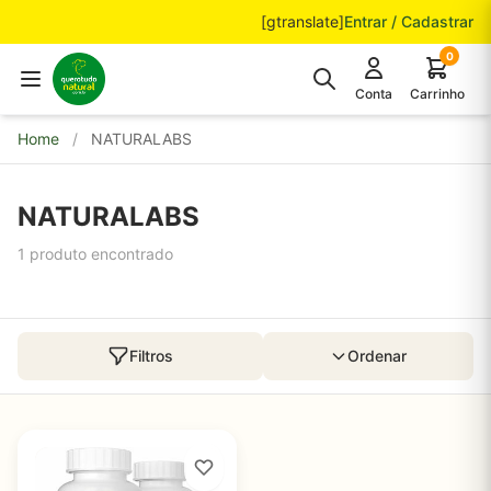
Pular para o conteúdo
[gtranslate]
Entrar / Cadastrar
0
Conta
Carrinho
Home
/
NATURALABS
NATURALABS
1 produto encontrado
Filtros
Ordenar