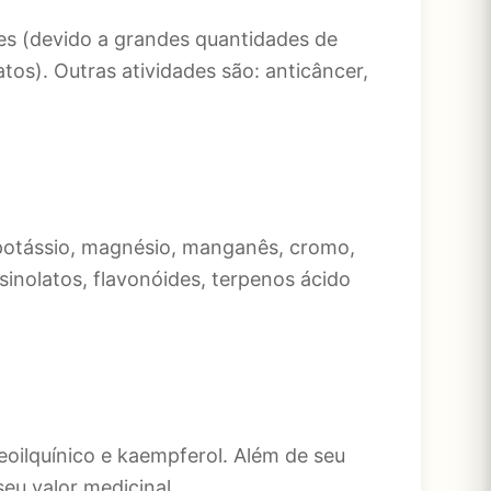
es (devido a grandes quantidades de
atos). Outras atividades são: anticâncer,
o, potássio, magnésio, manganês, cromo,
osinolatos, flavonóides, terpenos ácido
eoilquínico e kaempferol. Além de seu
seu valor medicinal.