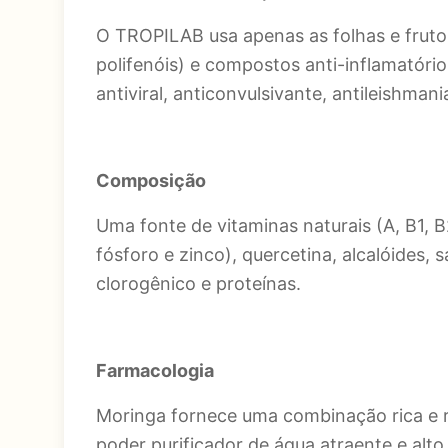
O TROPILAB usa apenas as folhas e fruto
polifenóis) e compostos anti-inflamatórios
antiviral, anticonvulsivante, antileishman
Composição
Uma fonte de vitaminas naturais (A, B1, B
fósforo e zinco), quercetina, alcalóides, 
clorogênico e proteínas.
Farmacologia
Moringa fornece uma combinação rica e rar
poder purificador de água atraente e alto 