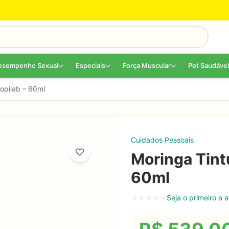
esempenho Sexual
Especiais
Força Muscular
Pet Saudável
ropilab – 60ml
Cuidados Pessoais
Moringa Tintu
60ml
Seja o primeiro a a