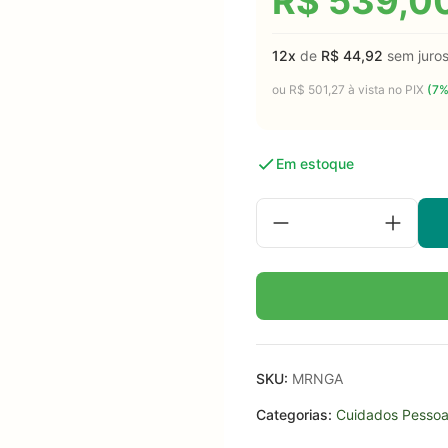
R$
539,0
12x
de
R$
44,92
sem juro
ou
R$
501,27
à vista no PIX
(7%
Em estoque
SKU:
MRNGA
Categorias:
Cuidados Pessoa