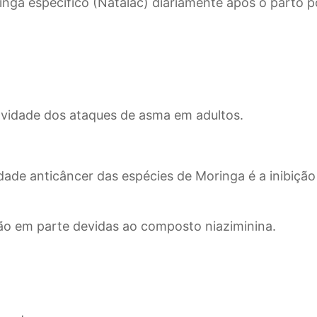
a específico (Natalac) diariamente após o parto p
avidade dos ataques de asma em adultos.
ividade anticâncer das espécies de Moringa é a inibiç
são em parte devidas ao composto niaziminina.