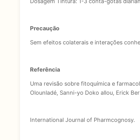
Dosagem Tintura: 1-3 conta-gotas diaria
Precaução
Sem efeitos colaterais e interações conh
Referência
Uma revisão sobre fitoquímica e farmacol
Olounladé, Sanni-yo Doko allou, Erick B
International Journal of Pharmcognosy.