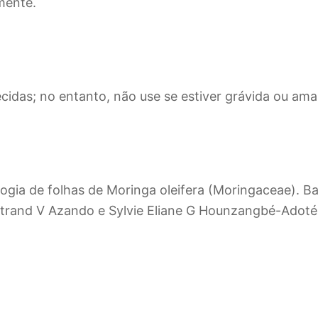
mente.
ecidas; no entanto, não use se estiver grávida ou a
ogia de folhas de Moringa oleifera (Moringaceae). B
ertrand V Azando e Sylvie Eliane G Hounzangbé-Adoté