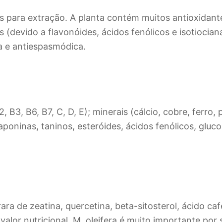
s para extração. A planta contém muitos antioxidant
 (devido a flavonóides, ácidos fenólicos e isotiocian
ia e antiespasmódica.
2, B3, B6, B7, C, D, E); minerais (cálcio, cobre, ferr
saponinas, taninos, esteróides, ácidos fenólicos, gluc
a de zeatina, quercetina, beta-sitosterol, ácido caf
valor nutricional, M. oleifera é muito importante por 