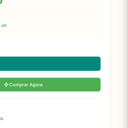
0
s
 off)
Comprar Agora
is