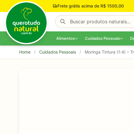
Pular para o conteúdo
Frete grátis acima de R$ 1500,00
Alimentos
Cuidados Pessoais
D
Home
/
Cuidados Pessoais
/
Moringa Tintura (1:4) – T