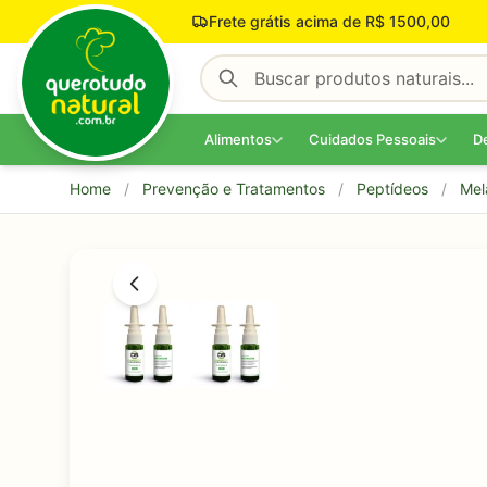
Pular para o conteúdo
Frete grátis acima de R$ 1500,00
Alimentos
Cuidados Pessoais
D
Home
/
Prevenção e Tratamentos
/
Peptídeos
/
Mel