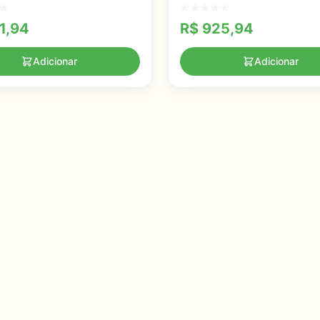
tudos Avançados
Pigmentação da Pele com Se
1,94
R$
925,94
Adicionar
Adicionar