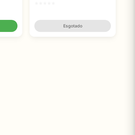
gurança
de Libido
Esgotado