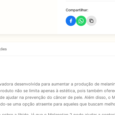
Compartilhar:
ções
vadora desenvolvida para aumentar a produção de melani
produto não se limita apenas à estética, pois também ofere
ode ajudar na prevenção do câncer de pele. Além disso, o 
ando-se uma opção atraente para aqueles que buscam melho
o sobre a libido, já que o Melanotan 2 pode ajudar a con