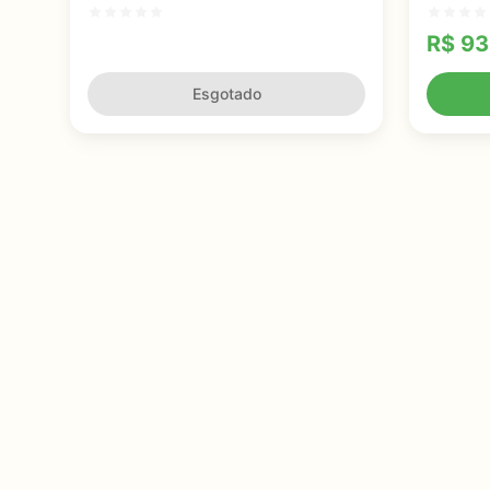
Melanina e Bronzeamento Natural
para Es
R$
93
Esgotado