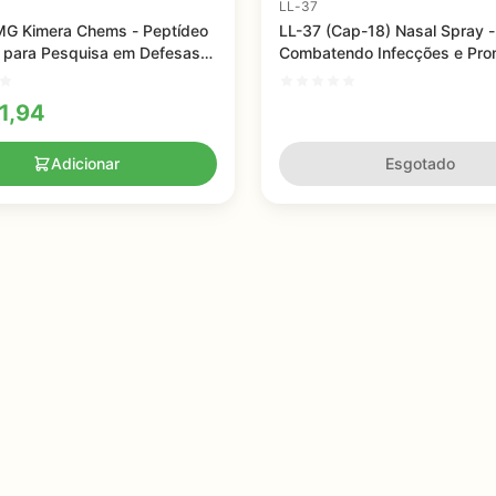
LL-37
MG Kimera Chems - Peptídeo
LL-37 (Cap-18) Nasal Spray -
o para Pesquisa em Defesas
Combatendo Infecções e Pr
icas
Cicatrização
1,94
Adicionar
Esgotado