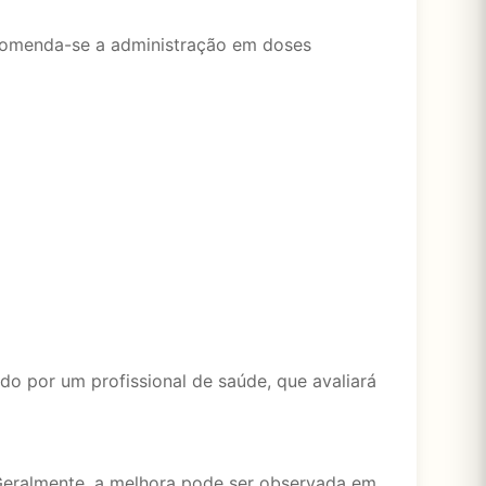
ecomenda-se a administração em doses
ado por um profissional de saúde, que avaliará
 Geralmente, a melhora pode ser observada em