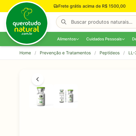
Pular para o conteúdo
Frete grátis acima de R$ 1500,00
Alimentos
Cuidados Pessoais
D
Home
/
Prevenção e Tratamentos
/
Peptídeos
/
LL-