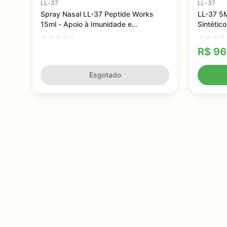
LL-37
LL-37
Spray Nasal LL-37 Peptide Works
LL-37 5
15ml - Apoio à Imunidade e
Sintétic
Cicatrização Natural
Imunológ
R$
96
Esgotado