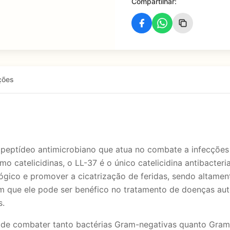
Compartilhar:
ções
peptídeo antimicrobiano que atua no combate a infecções b
o catelicidinas, o LL-37 é o único catelicidina antibacte
ológico e promover a cicatrização de feridas, sendo altame
am que ele pode ser benéfico no tratamento de doenças auto
s.
 de combater tanto bactérias Gram-negativas quanto Gram