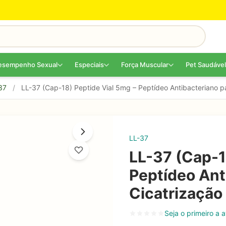
esempenho Sexual
Especiais
Força Muscular
Pet Saudável
37
/
LL-37 (Cap-18) Peptide Vial 5mg – Peptídeo Antibacteriano p
LL-37
LL-37 (Cap-1
Peptídeo Ant
Cicatrização
Seja o primeiro a a