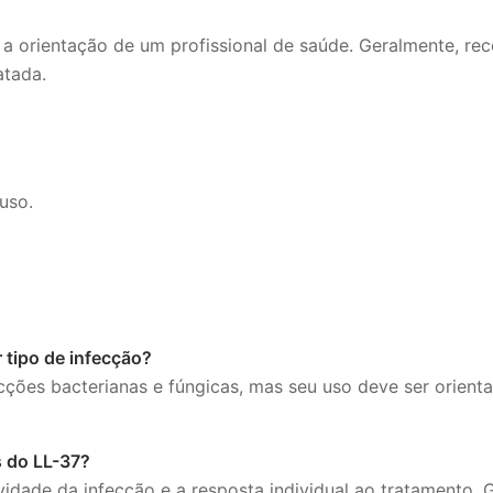
 a orientação de um profissional de saúde. Geralmente, r
atada.
uso.
r tipo de infecção?
ecções bacterianas e fúngicas, mas seu uso deve ser orient
s do LL-37?
idade da infecção e a resposta individual ao tratamento.