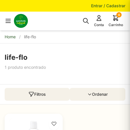
Pular para o conteúdo
Entrar / Cadastrar
0
Conta
Carrinho
Home
/
life-flo
life-flo
1 produto encontrado
Filtros
Ordenar