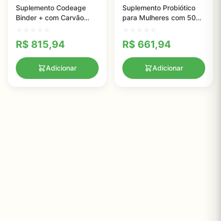
Suplemento Codeage
Suplemento Probiótico
Binder + com Carvão
para Mulheres com 50
Ativado e Argila
Bilhões CFUs - Saúde
Bentonita - Saúde
Digestiva e Bem-Estar
R$
815,94
R$
661,94
Digestiva em Cápsulas
Feminino
Veganas
Adicionar
Adicionar