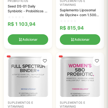
PROBIÓTICOS
SUPLEMENTOS E
VITAMINAS
Seed DS-01 Daily
Suplemento Liposomal
Synbiotic - Probióticos e
de Glycine+ com 1.500
Prebióticos para Saúde
mg - Absorção
Digestiva e Imunológica
R$
1 103,94
Avançada em Cápsulas
R$
815,94
Veganas
Adicionar
Adicionar
SUPLEMENTOS E
SUPLEMENTOS E
VITAMINAS
VITAMINAS