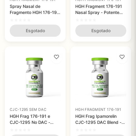
Spray Nasal de
HGH Fragment 176-191
Fragmento HGH 176-191
Nasal Spray - Potente
Peptide Works 15ml -
Queimador de Gordura
Perda de Gordura Sem
Sem Efeitos Colaterais
Efeitos Colaterais
Esgotado
Esgotado
CJC-1295 SEM DAC
HGH FRAGMENT 176-191
HGH Frag 176-191 e
HGH Frag Ipamorelin
CJC-1295 No DAC -
CJC-1295 DAC Blend -
Potencialize Sua Queima
Aumente seu
de Gordura e
Desempenho e Elimine