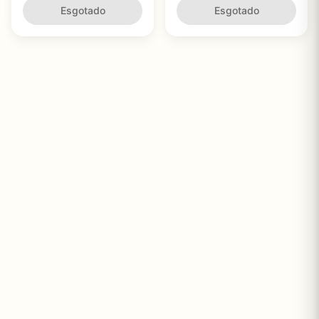
Crescimento Muscular
Esgotado
Gordura com Peptídeos
Esgotado
Avançados