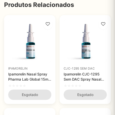
Produtos Relacionados
IPAMORELIN
CJC-1295 SEM DAC
Ipamorelin Nasal Spray
Ipamorelin CJC-1295
Pharma Lab Global 15ml
Sem DAC Spray Nasal
- Acelera Crescimento
15ml - Aumente a
Muscular e Melhora o
Produção de Hormônio
Sono
Esgotado
de Crescimento de
Esgotado
Forma Eficiente