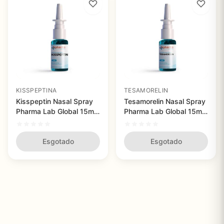
KISSPEPTINA
TESAMORELIN
Kisspeptin Nasal Spray
Tesamorelin Nasal Spray
Pharma Lab Global 15ml
Pharma Lab Global 15ml
- Regulação de
- Aumento da Produção
Hormônios Reprodutivos
de Hormônios de
com Aplicação Prática
Esgotado
Crescimento para
Esgotado
Redução de Gordura
Visceral