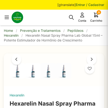
Pular para o conteúdo
[gtranslate]
Entrar / Cadastrar
0
Conta
Carrinho
Home
/
Prevenção e Tratamentos
/
Peptídeos
/
Hexarelin
/
Hexarelin Nasal Spray Pharma Lab Global 15ml –
Potente Estimulador de Hormônio de Crescimento
Hexarelin
Hexarelin Nasal Spray Pharma